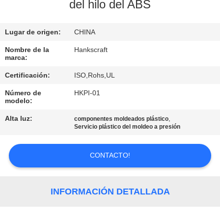
del hilo del ABS
CONTROL
Lugar de origen:
CHINA
DE
CALIDAD
Nombre de la
Hankscraft
marca:
Certificación:
ISO,Rohs,UL
ÉNTRENOS
Número de
HKPI-01
EN
modelo:
CONTACTO
Alta luz:
,
componentes moldeados plástico
Servicio plástico del moldeo a presión
CON
CONTACTO!
PIDA
UNA
INFORMACIÓN DETALLADA
CITA