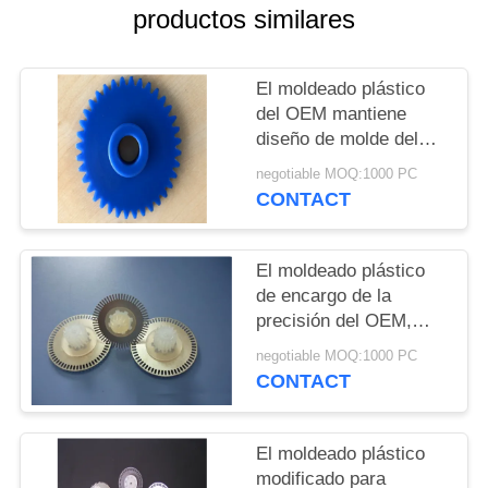
MAPA
productos similares
DEL
SITIO
El moldeado plástico
del OEM mantiene
diseño de molde del
PRIVACY
engranaje de la alta
negotiable MOQ:1000 PC
POLICY
precisión POM de
CONTACT
100m m
El moldeado plástico
de encargo de la
precisión del OEM,
pequeño plástico
negotiable MOQ:1000 PC
adapta la anchura 25m
CONTACT
m
El moldeado plástico
modificado para