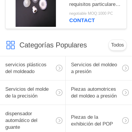
requisitos particulares
del color mantiene el
negotiable MOQ:1000 PC
nilón/el color
CONTACT
modificado para
requisitos particulares
material de Pom
Categorías Populares
Todos
servicios plásticos
Servicios del moldeo
del moldeado
a presión
Servicios del molde
Piezas automotrices
de la precisión
del moldeo a presión
dispensador
Piezas de la
automático del
exhibición del POP
guante