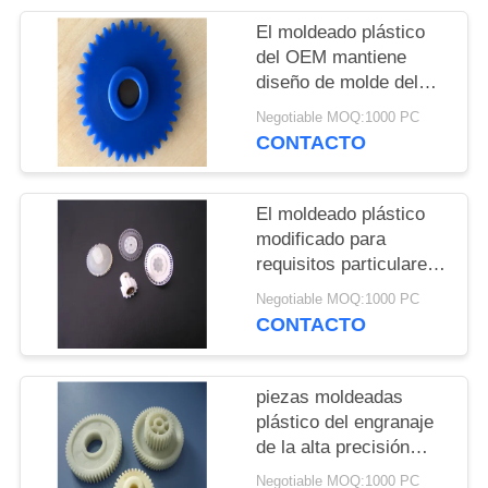
El moldeado plástico
del OEM mantiene
diseño de molde del
engranaje de la alta
Negotiable MOQ:1000 PC
precisión POM de
CONTACTO
100m m
El moldeado plástico
modificado para
requisitos particulares
del color mantiene el
Negotiable MOQ:1000 PC
nilón/el color
CONTACTO
modificado para
requisitos particulares
material de Pom
piezas moldeadas
plástico del engranaje
de la alta precisión
POM de 100m m,
Negotiable MOQ:1000 PC