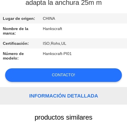
adapta la anchura 25m m
CONTROL
Lugar de origen:
CHINA
DE
CALIDAD
Nombre de la
Hankscraft
marca:
Certificación:
ISO,Rohs,UL
ÉNTRENOS
Número de
Hankscraft-PI01
EN
modelo:
CONTACTO
CON
CONTACTO!
PIDA
INFORMACIÓN DETALLADA
UNA
CITA
productos similares