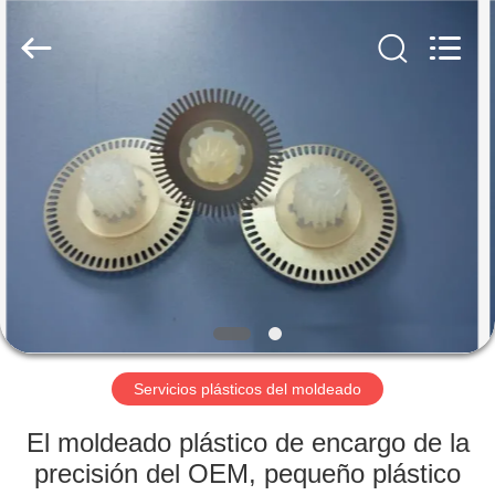
del
moldeado
Proveedor.
Copyright
©
2020
-
2024
HOGAR
plastic-
moldingservices.com.
All
Rights
Reserved.
PRODUCTOS
SOBRE
NOSOTROS
VIAJE
DE
Servicios plásticos del moldeado
LA
El moldeado plástico de encargo de la
FÁBRICA
precisión del OEM, pequeño plástico